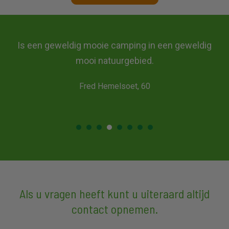
en geweldig
Wát een prachtige omgeving! Echt genot
kinderen hadden genoeg te doen. Hebbe
vakantie gecombineerd met een aantal dag
Heerlijke vakantie gehad.
Samantha Roos, 34
Als u vragen heeft kunt u uiteraard altijd
contact opnemen.