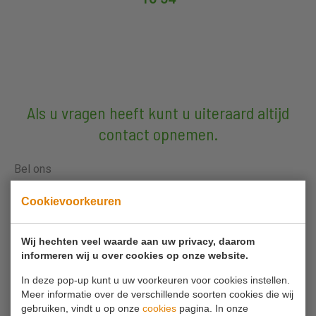
Als u vragen heeft kunt u uiteraard altijd
contact opnemen.
Bel ons
0180 63 16 54
Cookievoorkeuren
Mail ons
Wij hechten veel waarde aan uw privacy, daarom
info@koornmolen.nl
informeren wij u over cookies op onze website.
In deze pop-up kunt u uw voorkeuren voor cookies instellen.
Meer informatie over de verschillende soorten cookies die wij
Uw naam*
gebruiken, vindt u op onze
cookies
pagina. In onze