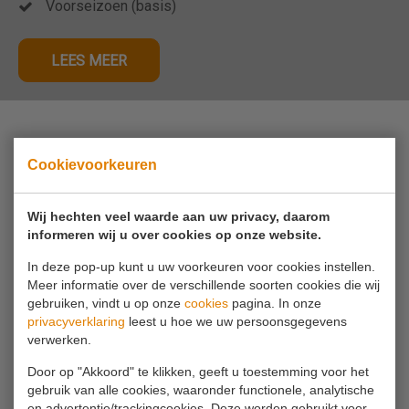
Voorseizoen (basis)
LEES MEER
Heeft u een keuze gemaakt?
Cookievoorkeuren
Dan kunt u telefonisch reserveren via
0180 63
16 54
Wij hechten veel waarde aan uw privacy, daarom
informeren wij u over cookies op onze website.
In deze pop-up kunt u uw voorkeuren voor cookies instellen.
Meer informatie over de verschillende soorten cookies die wij
gebruiken, vindt u op onze
cookies
pagina. In onze
privacyverklaring
leest u hoe we uw persoonsgegevens
verwerken.
Als u vragen heeft kunt u uiteraard altijd
Door op "Akkoord" te klikken, geeft u toestemming voor het
contact opnemen.
gebruik van alle cookies, waaronder functionele, analytische
en advertentie/trackingcookies. Deze worden gebruikt voor