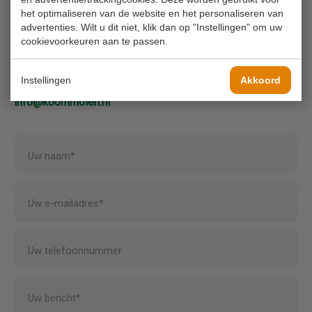
het optimaliseren van de website en het personaliseren van
Bel ons
advertenties. Wilt u dit niet, klik dan op "Instellingen" om uw
0180 63 16 54
cookievoorkeuren aan te passen.
Instellingen
Akkoord
Mail ons
info@koornmolen.nl
Uw naam*
Uw e-mailadres*
Uw telefoonnummer
Uw bericht*