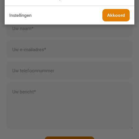
info@koornmolen.nl
Instellingen
Akkoord
Uw naam*
Uw e-mailadres*
Uw telefoonnummer
Uw bericht*