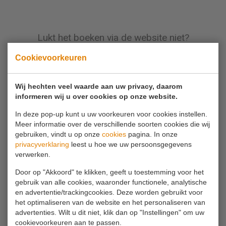
Lukt het boeken via de website niet?
Bel dan
0180 63 16 54
Cookievoorkeuren
Wij hechten veel waarde aan uw privacy, daarom
informeren wij u over cookies op onze website.
In deze pop-up kunt u uw voorkeuren voor cookies instellen.
Meer informatie over de verschillende soorten cookies die wij
Als u vragen heeft kunt u uiteraard altijd
gebruiken, vindt u op onze
cookies
pagina. In onze
privacyverklaring
leest u hoe we uw persoonsgegevens
contact opnemen.
verwerken.
Door op "Akkoord" te klikken, geeft u toestemming voor het
Bel ons
gebruik van alle cookies, waaronder functionele, analytische
0180 63 16 54
en advertentie/trackingcookies. Deze worden gebruikt voor
het optimaliseren van de website en het personaliseren van
advertenties. Wilt u dit niet, klik dan op "Instellingen" om uw
Mail ons
cookievoorkeuren aan te passen.