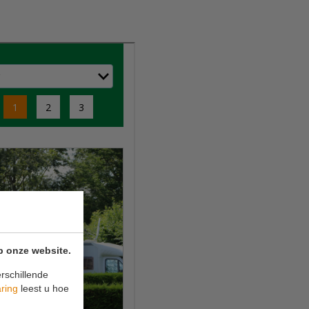
p onze website.
rschillende
aring
leest u hoe