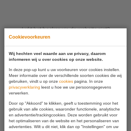
Lukt het boeken via de website niet?
Bel dan
0180 63 16 54
Cookievoorkeuren
Wij hechten veel waarde aan uw privacy, daarom
informeren wij u over cookies op onze website.
In deze pop-up kunt u uw voorkeuren voor cookies instellen.
Meer informatie over de verschillende soorten cookies die wij
gebruiken, vindt u op onze
cookies
pagina. In onze
Als u vragen heeft kunt u uiteraard altijd
privacyverklaring
leest u hoe we uw persoonsgegevens
contact opnemen.
verwerken.
Door op "Akkoord" te klikken, geeft u toestemming voor het
Bel ons
gebruik van alle cookies, waaronder functionele, analytische
en advertentie/trackingcookies. Deze worden gebruikt voor
0180 63 16 54
het optimaliseren van de website en het personaliseren van
advertenties. Wilt u dit niet, klik dan op "Instellingen" om uw