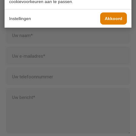
cookievoorkeuren aan te passen.
Mail ons
info@koornmolen.nl
Instellingen
Akkoord
Uw naam*
Uw e-mailadres*
Uw telefoonnummer
Uw bericht*