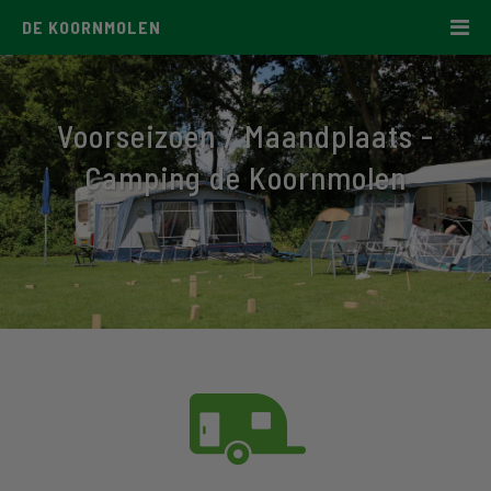
DE KOORNMOLEN
Voorseizoen / Maandplaats -
Camping de Koornmolen