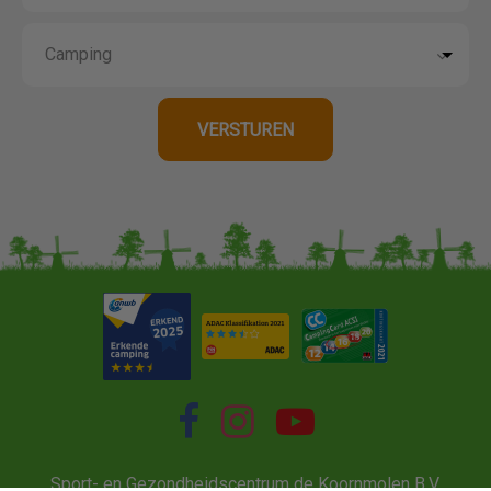
Sport- en Gezondheidscentrum de Koornmolen B.V.