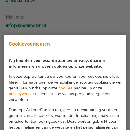
0180 63 16 54
Mail ons
info@koornmolen.nl
Cookievoorkeuren
Uw naam*
Wij hechten veel waarde aan uw privacy, daarom
informeren wij u over cookies op onze website.
Uw e-mailadres*
In deze pop-up kunt u uw voorkeuren voor cookies instellen.
Meer informatie over de verschillende soorten cookies die wij
Uw telefoonnummer
gebruiken, vindt u op onze
cookies
pagina. In onze
privacyverklaring
leest u hoe we uw persoonsgegevens
verwerken.
Uw bericht*
Door op "Akkoord" te klikken, geeft u toestemming voor het
gebruik van alle cookies, waaronder functionele, analytische
en advertentie/trackingcookies. Deze worden gebruikt voor
het optimaliseren van de website en het personaliseren van