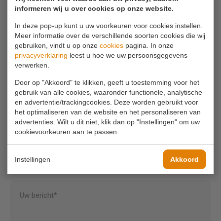
informeren wij u over cookies op onze website.
0180 63 16 54
In deze pop-up kunt u uw voorkeuren voor cookies instellen.
Meer informatie over de verschillende soorten cookies die wij
Mail ons
gebruiken, vindt u op onze
cookies
pagina. In onze
privacyverklaring
leest u hoe we uw persoonsgegevens
info@koornmolen.nl
verwerken.
Door op "Akkoord" te klikken, geeft u toestemming voor het
gebruik van alle cookies, waaronder functionele, analytische
Uw naam*
en advertentie/trackingcookies. Deze worden gebruikt voor
het optimaliseren van de website en het personaliseren van
advertenties. Wilt u dit niet, klik dan op "Instellingen" om uw
Uw e-mailadres*
cookievoorkeuren aan te passen.
Instellingen
Akkoord
Uw telefoonnummer
Uw bericht*