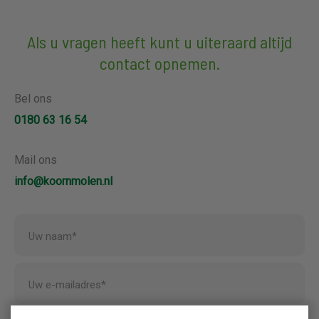
Als u vragen heeft kunt u uiteraard altijd
contact opnemen.
Bel ons
0180 63 16 54
Mail ons
info@koornmolen.nl
Uw naam*
Uw e-mailadres*