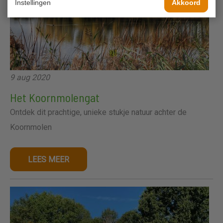
Instellingen
Akkoord
9 aug 2020
Het Koornmolengat
Ontdek dit prachtige, unieke stukje natuur achter de
Koornmolen
LEES MEER