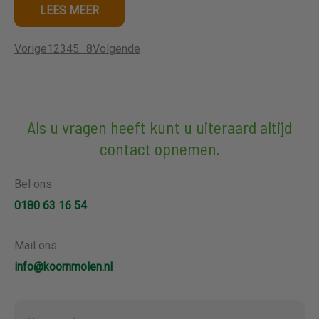
LEES MEER
Vorige
1
2
3
4
5
…
8
Volgende
Als u vragen heeft kunt u uiteraard altijd
contact opnemen.
Bel ons
0180 63 16 54
Mail ons
info@koornmolen.nl