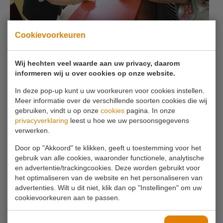
Cookievoorkeuren
11 dec 2020
Wij hechten veel waarde aan uw privacy, daarom
Gewijzigde openingstijden tijdens de
informeren wij u over cookies op onze website.
feestdagen
In deze pop-up kunt u uw voorkeuren voor cookies instellen.
Meer informatie over de verschillende soorten cookies die wij
gebruiken, vindt u op onze
cookies
pagina. In onze
LEES MEER
privacyverklaring
leest u hoe we uw persoonsgegevens
verwerken.
Door op "Akkoord" te klikken, geeft u toestemming voor het
gebruik van alle cookies, waaronder functionele, analytische
en advertentie/trackingcookies. Deze worden gebruikt voor
het optimaliseren van de website en het personaliseren van
advertenties. Wilt u dit niet, klik dan op "Instellingen" om uw
cookievoorkeuren aan te passen.