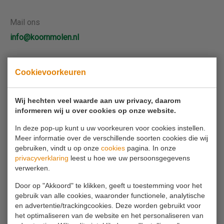
Mail ons
info@koornmolen.nl
Cookievoorkeuren
Uw naam*
Wij hechten veel waarde aan uw privacy, daarom
Uw e-mailadres*
informeren wij u over cookies op onze website.
In deze pop-up kunt u uw voorkeuren voor cookies instellen.
Meer informatie over de verschillende soorten cookies die wij
Uw telefoonnummer
gebruiken, vindt u op onze
cookies
pagina. In onze
privacyverklaring
leest u hoe we uw persoonsgegevens
verwerken.
Uw bericht*
Door op "Akkoord" te klikken, geeft u toestemming voor het
gebruik van alle cookies, waaronder functionele, analytische
en advertentie/trackingcookies. Deze worden gebruikt voor
het optimaliseren van de website en het personaliseren van