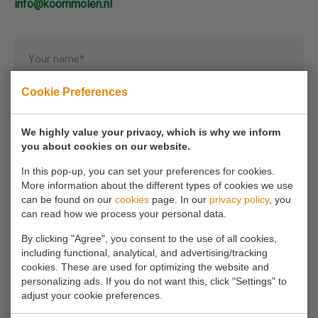
info@koornmolen.nl
Your name*
Cookie Preferences
Your email address*
We highly value your privacy, which is why we inform
you about cookies on our website.
Your phone number
In this pop-up, you can set your preferences for cookies.
More information about the different types of cookies we use
can be found on our
cookies
page. In our
privacy policy
, you
Your message*
can read how we process your personal data.
By clicking "Agree", you consent to the use of all cookies,
including functional, analytical, and advertising/tracking
cookies. These are used for optimizing the website and
personalizing ads. If you do not want this, click "Settings" to
adjust your cookie preferences.