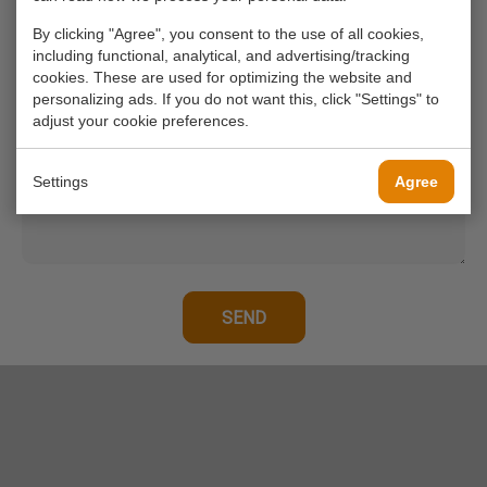
By clicking "Agree", you consent to the use of all cookies,
including functional, analytical, and advertising/tracking
Your phone number
cookies. These are used for optimizing the website and
personalizing ads. If you do not want this, click "Settings" to
adjust your cookie preferences.
Your message*
Settings
Agree