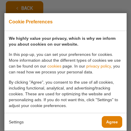
BACK
Cookie Preferences
We highly value your privacy, which is why we inform
If you have any questions, you can always
you about cookies on our website.
contact us.
In this pop-up, you can set your preferences for cookies.
More information about the different types of cookies we use
Call us
can be found on our
cookies
page. In our
privacy policy
, you
can read how we process your personal data.
0180 63 16 54
By clicking "Agree", you consent to the use of all cookies,
including functional, analytical, and advertising/tracking
Mail us
cookies. These are used for optimizing the website and
personalizing ads. If you do not want this, click "Settings" to
info@koornmolen.nl
adjust your cookie preferences.
Settings
Agree
Your name*