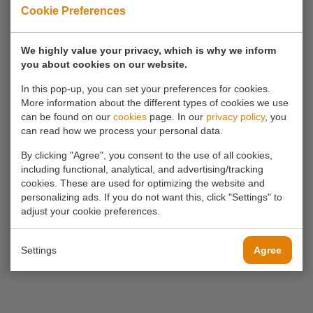
Recreatief
13.00 -
Cookie Preferences
Zaterdag
zwemmen
16.00
We highly value your privacy, which is why we inform
Recreatief
13.00 -
you about cookies on our website.
Zondag
zwemmen
16.00
In this pop-up, you can set your preferences for cookies.
More information about the different types of cookies we use
can be found on our
cookies
page. In our
privacy policy
, you
Did you make a choice?
can read how we process your personal data.
Then you can make a reservation by phone
By clicking "Agree", you consent to the use of all cookies,
including functional, analytical, and advertising/tracking
0180 63 16 54
cookies. These are used for optimizing the website and
personalizing ads. If you do not want this, click "Settings" to
adjust your cookie preferences.
BACK
Settings
Agree