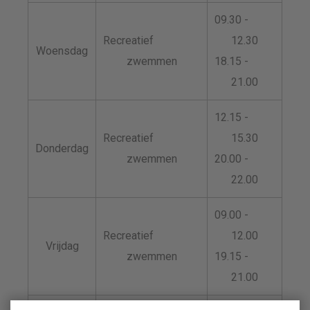
09.30 -
Recreatief
12.30
Woensdag
zwemmen
18.15 -
21.00
12.15 -
Recreatief
15.30
Donderdag
zwemmen
20.00 -
22.00
09.00 -
Recreatief
12.00
Vrijdag
zwemmen
19.15 -
21.00