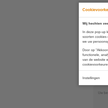
Cookievoork
Als u
Wij hechten vee
In deze pop-up k
soorten cookies 
we uw persoons
Door op "Akkoord
functionele, ana
van de website en
Uw n
cookievoorkeure
Uw te
Instellingen
Uw be