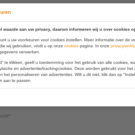
euren
 vragen heeft kunt u uiteraard altijd contact op
l waarde aan uw privacy, daarom informeren wij u over cookies o
Bel ons
Mail ons
unt u uw voorkeuren voor cookies instellen. Meer informatie over de ve
die wij gebruiken, vindt u op onze
cookies
pagina. In onze
privacyverkl
0180 63 16 54
info@koornmolen.nl
gegevens verwerken.
" te klikken, geeft u toestemming voor het gebruik van alle cookies, 
lytische en advertentie/trackingcookies. Deze worden gebruikt voor het
 het personaliseren van advertenties. Wilt u dit niet, klik dan op "Inst
aam*
Uw e-mailadres*
n aan te passen.
lefoonnummer
richt*