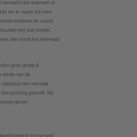
l verwacht dat iedereen er
ijn we er super blij mee.
elende kinderen en overal
gehouden met wat minder
jnen, dan wordt het helemaal
holen geen groep 8
uk einde van de
de camping een massale
 Een prachtig gezicht. Wij
 kunnen geven.
kantie heerst er nog veel