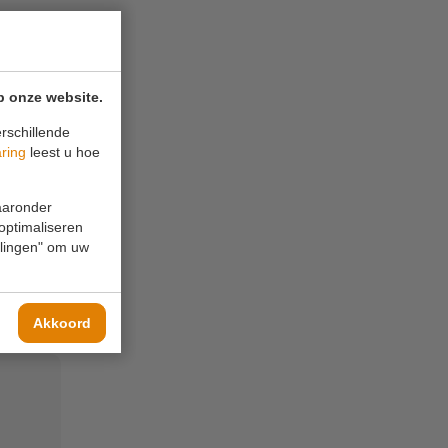
nemen.
p onze website.
rschillende
aring
leest u hoe
waaronder
 optimaliseren
ellingen" om uw
Akkoord