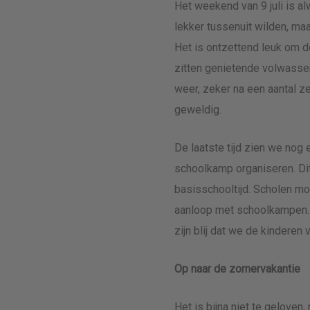
Het weekend van 9 juli is a
lekker tussenuit wilden, maa
Het is ontzettend leuk om d
zitten genietende volwasse
weer, zeker na een aantal z
geweldig.
De laatste tijd zien we no
schoolkamp organiseren. Dit
basisschooltijd. Scholen m
aanloop met schoolkampen. Al
zijn blij dat we de kindere
Op naar de zomervakantie
Het is bijna niet te gelove