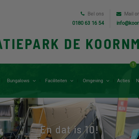
Bel ons
Mail o
0180 63 16 54
info@koor
ATIEPARK DE KOORN
1
Bungalows
Faciliteiten
Omgeving
Acties
N
En dat is 10!