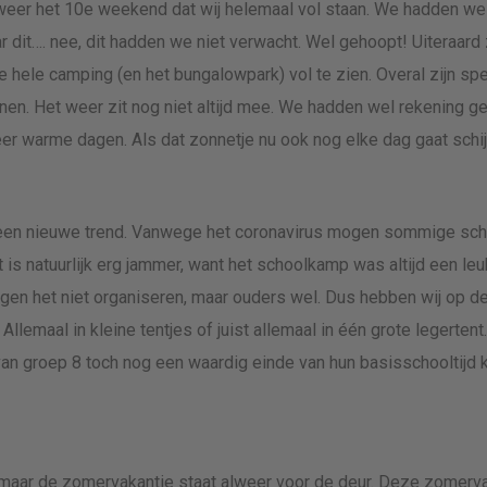
lweer het 10e weekend dat wij helemaal vol staan. We hadden we
r dit…. nee, dit hadden we niet verwacht. Wel gehoopt! Uiteraard z
e hele camping (en het bungalowpark) vol te zien. Overal zijn sp
nen. Het weer zit nog niet altijd mee. We hadden wel rekening 
eer warme dagen. Als dat zonnetje nu ook nog elke dag gaat schi
g een nieuwe trend. Vanwege het coronavirus mogen sommige sc
 is natuurlijk erg jammer, want het schoolkamp was altijd een le
ogen het niet organiseren, maar ouders wel. Dus hebben wij op 
lemaal in kleine tentjes of juist allemaal in één grote legertent.
n van groep 8 toch nog een waardig einde van hun basisschooltijd
n, maar de zomervakantie staat alweer voor de deur. Deze zomerva