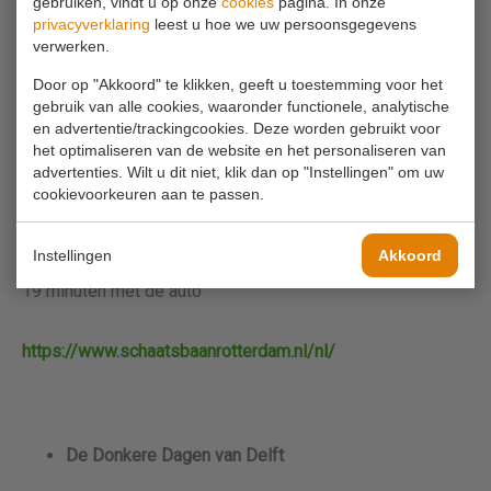
worden geschaatst. Op de overdekte 400-meterbaan met
gebruiken, vindt u op onze
cookies
pagina. In onze
privacyverklaring
leest u hoe we uw persoonsgegevens
officiële ISU-afmetingen kunnen jonge talenten,
verwerken.
schaatsverenigingen, sportieve recreanten en
Door op "Akkoord" te klikken, geeft u toestemming voor het
wedstrijdschaatsers terecht. De overdekte 1600m2
gebruik van alle cookies, waaronder functionele, analytische
en advertentie/trackingcookies. Deze worden gebruikt voor
funbaan is onder meer geschikt voor beginnende
het optimaliseren van de website en het personaliseren van
schaatsers, schoolschaatsen, kunstschaatsen en curling.
advertenties. Wilt u dit niet, klik dan op "Instellingen" om uw
cookievoorkeuren aan te passen.
Rotterdam is weer een schaatsstad! Let op: je kan hier
alleen pinnen.
Instellingen
Akkoord
19 minuten met de auto
https://www.schaatsbaanrotterdam.nl/nl/
De Donkere Dagen van Delft