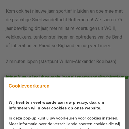
Kom ook het nieuwe jaar sportief inluiden en doe mee met
de prachtige Snertwandeltocht Rottemeren! We vieren 75
jaar bevrijding dit jaar, met militaire voertuigen uit WO II,
veldkeukens, tentoonstellingen en optredens van de Band
of Liberation en Paradise Bigband en nog veel meer.
2 minuten lopen (startpunt Willem-Alexander Roeibaan)
https://www.ijsclubzevenhuizen.nl/snertwandeltochtrotteme
Cookievoorkeuren
Wij hechten veel waarde aan uw privacy, daarom
Schaatsbaan Rotterdam
informeren wij u over cookies op onze website.
In deze pop-up kunt u uw voorkeuren voor cookies instellen.
Op de twee overdekte banen kan er drie maanden lang
Meer informatie over de verschillende soorten cookies die wij