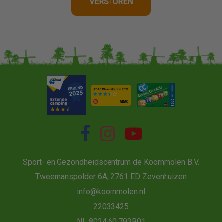
Sport- en Gezondheidscentrum de Koornmolen B.V.
Tweemanspolder 6A, 2761 ED Zevenhuizen
info@koornmolen.nl
22033425
NL 8024.60.793B01