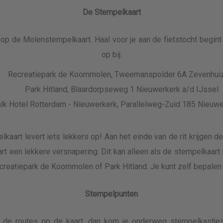
De Stempelkaart
op de Molenstempelkaart. Haal voor je aan de fietstocht begin
op bij:
Recreatiepark de Koornmolen, Tweemanspolder 6A Zevenhu
Park Hitland, Blaardorpseweg 1 Nieuwerkerk a/d IJssel
lk Hotel Rotterdam - Nieuwerkerk, Parallelweg-Zuid 185 Nieuwe
lkaart levert iets lekkers op! Aan het einde van de rit krijgen de
rt een lekkere versnapering. Dit kan alleen als de stempelkaart
ecreatiepark de Koornmolen of Park Hitland. Je kunt zelf bepalen
Stempelpunten
 de routes op de kaart, dan kom je onderweg stempelkastje