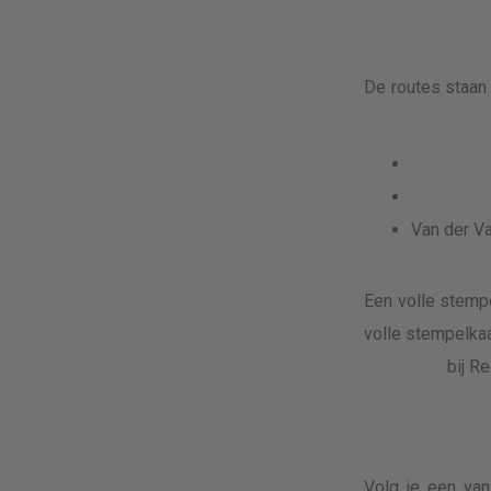
De routes staan 
Van der Va
Een volle stempe
volle stempelkaa
bij R
Volg je een van