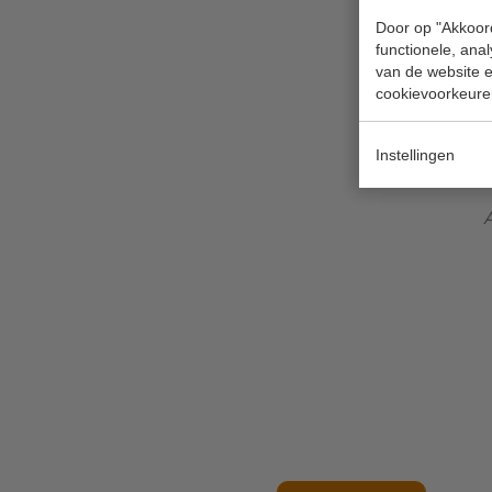
Door op "Akkoord
We horen graag 
functionele, ana
#molenfietstoc
van de website en
cookievoorkeure
Instellingen
A