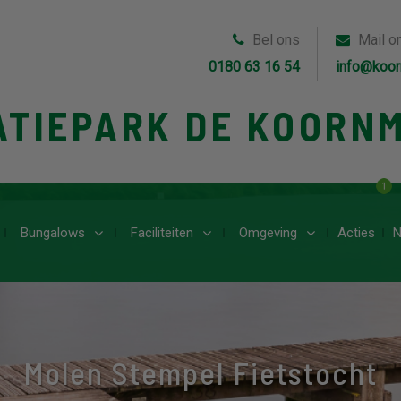
Bel ons
Mail o
0180 63 16 54
info@koor
ATIEPARK DE KOORN
1
Bungalows
Faciliteiten
Omgeving
Acties
N
Molen Stempel Fietstocht