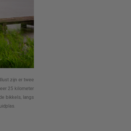
ust zijn er twee
veer 25 kilometer
de bikkels, langs
uidplas.