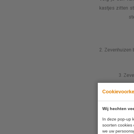
kastjes zitten 
st
2. Zevenhuizen 
3. Zev
4. Zeven
Cookievoork
Op de route zijn
Wij hechten vee
zoals het veerpo
In deze pop-up k
soorten cookies 
we uw persoons