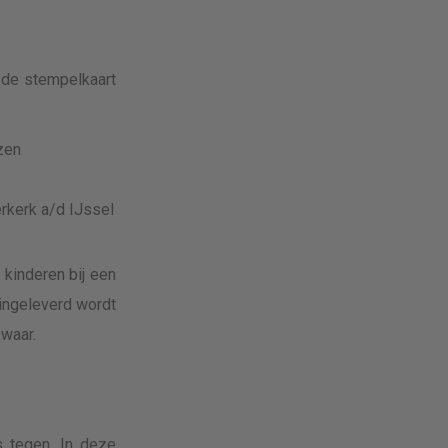
t de stempelkaart
izen
rkerk a/d IJssel
 kinderen bij een
 ingeleverd wordt
 waar.
s tegen. In deze