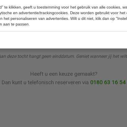
" te klikken, geeft u toestemming voor het gebruik van alle cookies, 
wat jullie van de fietstocht vinden. Laat het weten via Faceb
lytische en advertentie/trackingcookies. Deze worden gebruikt voor het
ht. Doe je dit, dan maak je ook nog eens kans op een supe
 het personaliseren van advertenties. Wilt u dit niet, klik dan op "Inst
n aan te passen.
waterfles.
Veel plezier allemaal en geniet vooral van de prachtige natuur.
an deze tocht hangt geen einddatum. Geniet wanneer jij het wil
Heeft u een keuze gemaakt?
Dan kunt u telefonisch reserveren via
0180 63 16 54