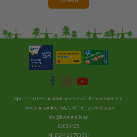
Sport- en Gezondheidscentrum de Koornmolen B.V.
Tweemanspolder 6A, 2761 ED Zevenhuizen
info@koornmolen.nl
22033425
NL 8024.60.793B01