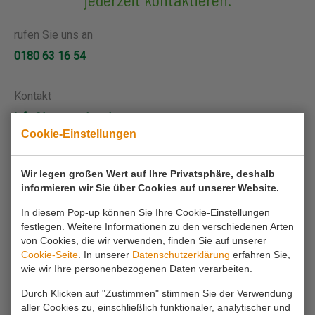
rufen Sie uns an
0180 63 16 54
Kontakt
info@koornmolen.nl
Cookie-Einstellungen
Ihr Name*
Wir legen großen Wert auf Ihre Privatsphäre, deshalb
informieren wir Sie über Cookies auf unserer Website.
In diesem Pop-up können Sie Ihre Cookie-Einstellungen
Ihre E-Mail-Adresse*
festlegen. Weitere Informationen zu den verschiedenen Arten
von Cookies, die wir verwenden, finden Sie auf unserer
Cookie-Seite
. In unserer
Datenschutzerklärung
erfahren Sie,
Ihr Telefon
wie wir Ihre personenbezogenen Daten verarbeiten.
Durch Klicken auf "Zustimmen" stimmen Sie der Verwendung
aller Cookies zu, einschließlich funktionaler, analytischer und