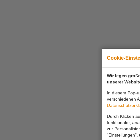
Cookie-Einst
Wir legen große
unserer Websit
In diesem Pop-up
verschiedenen Ar
Datenschutzerkl
Durch Klicken au
funktionaler, an
zur Personalisie
"Einstellungen",