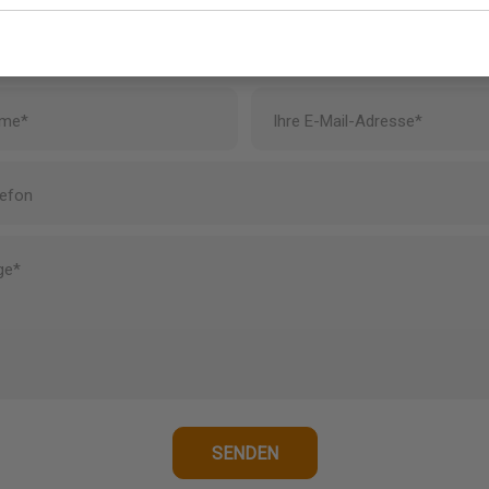
0180 63 16 54
info@koornmolen.nl
ame*
Ihre E-Mail-Adresse*
lefon
ge*