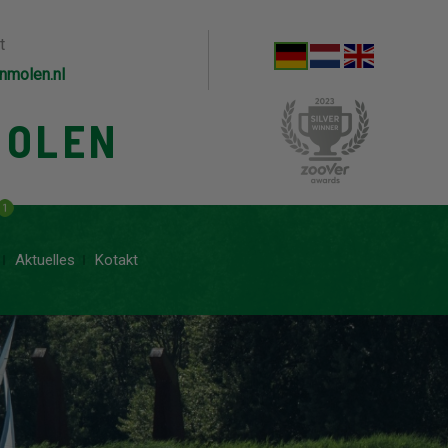
t
nmolen.nl
MOLEN
1
Aktuelles
Kotakt