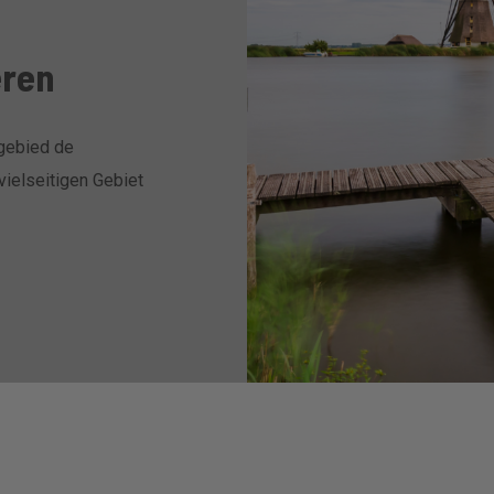
eren
egebied de
ielseitigen Gebiet