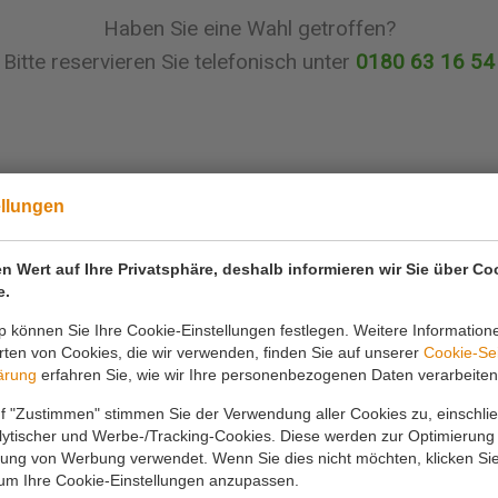
Haben Sie eine Wahl getroffen?
Bitte reservieren Sie telefonisch unter
0180 63 16 54
ellungen
n Wert auf Ihre Privatsphäre, deshalb informieren wir Sie über Co
e.
 können Sie Ihre Cookie-Einstellungen festlegen. Weitere Information
ten von Cookies, die wir verwenden, finden Sie auf unserer
Cookie-Se
Wenn Sie Fragen haben, können Sie uns jederzei
ärung
erfahren Sie, wie wir Ihre personenbezogenen Daten verarbeiten
kontaktieren.
f "Zustimmen" stimmen Sie der Verwendung aller Cookies zu, einschlie
alytischer und Werbe-/Tracking-Cookies. Diese werden zur Optimierung
rung von Werbung verwendet. Wenn Sie dies nicht möchten, klicken Sie
 um Ihre Cookie-Einstellungen anzupassen.
rufen Sie uns an
Kontakt