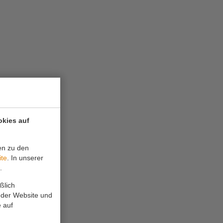
okies auf
en zu den
ite
. In unserer
t
.
ßlich
 der Website und
 auf