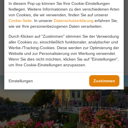
Delft
In diesem Pop-up können Sie Ihre Cookie-Einstellungen
festlegen. Weitere Informationen zu den verschiedenen Arten
Stadt des weltberühmten Delfter Blau
von Cookies, die wir verwenden, finden Sie auf unserer
Cookie-Seite
. In unserer
Datenschutzerklärung
erfahren Sie,
Bei einem Spaziergang durch die Stadt wird die
wie wir Ihre personenbezogenen Daten verarbeiten.
Vergangenheit lebendig
Durch Klicken auf "Zustimmen" stimmen Sie der Verwendung
aller Cookies zu, einschließlich funktionaler, analytischer und
Innerhalb von 30 Minuten im Stadtzentrum
Werbe-/Tracking-Cookies. Diese werden zur Optimierung der
Website und zur Personalisierung von Werbung verwendet.
Wenn Sie dies nicht möchten, klicken Sie auf "Einstellungen",
LESEN SIE MEHR
um Ihre Cookie-Einstellungen anzupassen.
Einstellungen
Zustimmen