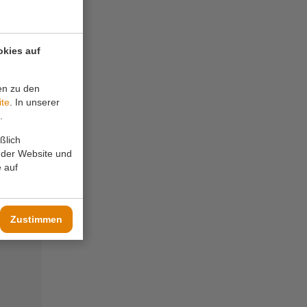
t
okies auf
en zu den
ite
. In unserer
.
ßlich
 der Website und
 auf
Zustimmen