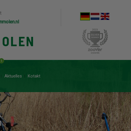
t
nmolen.nl
MOLEN
1
Aktuelles
Kotakt
h