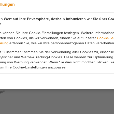
Wenn Sie Fragen haben, können Sie uns jederzei
ellungen
kontaktieren.
n Wert auf Ihre Privatsphäre, deshalb informieren wir Sie über Co
e.
rufen Sie uns an
Kontakt
 können Sie Ihre Cookie-Einstellungen festlegen. Weitere Information
0180 63 16 54
info@koornmolen.nl
ten von Cookies, die wir verwenden, finden Sie auf unserer
Cookie-Se
ärung
erfahren Sie, wie wir Ihre personenbezogenen Daten verarbeiten
f "Zustimmen" stimmen Sie der Verwendung aller Cookies zu, einschlie
ame*
Ihre E-Mail-Adresse*
alytischer und Werbe-/Tracking-Cookies. Diese werden zur Optimierung
rung von Werbung verwendet. Wenn Sie dies nicht möchten, klicken Sie
 um Ihre Cookie-Einstellungen anzupassen.
lefon
ge*