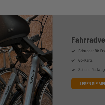
Fahrradve
Fahrräder für E
Go-Karts
Schöne Radwege
LESEN SIE ME