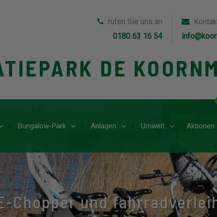
rufen Sie uns an
Kontak
0180 63 16 54
info@koor
ATIEPARK DE KOORN
Bungalow-Park
Anlagen
Umwelt
Aktionen
E-Chopper und fahrradverlei