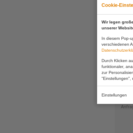
Cookie-Einst
Wir legen große
unserer Websit
In diesem Pop-up
verschiedenen Ar
Datenschutzerkl
Durch Klicken au
Ihr N
funktionaler, an
zur Personalisie
"Einstellungen",
Ihr Te
Einstellungen
Anfra