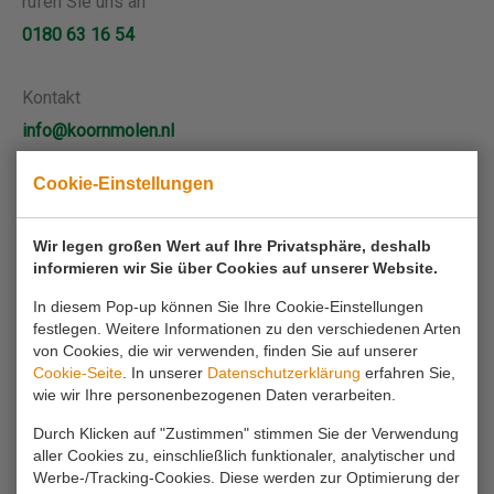
rufen Sie uns an
0180 63 16 54
Kontakt
info@koornmolen.nl
Cookie-Einstellungen
Ihr Name*
Wir legen großen Wert auf Ihre Privatsphäre, deshalb
informieren wir Sie über Cookies auf unserer Website.
Ihre E-Mail-Adresse*
In diesem Pop-up können Sie Ihre Cookie-Einstellungen
festlegen. Weitere Informationen zu den verschiedenen Arten
von Cookies, die wir verwenden, finden Sie auf unserer
Ihr Telefon
Cookie-Seite
. In unserer
Datenschutzerklärung
erfahren Sie,
wie wir Ihre personenbezogenen Daten verarbeiten.
Durch Klicken auf "Zustimmen" stimmen Sie der Verwendung
Anfrage*
aller Cookies zu, einschließlich funktionaler, analytischer und
Werbe-/Tracking-Cookies. Diese werden zur Optimierung der