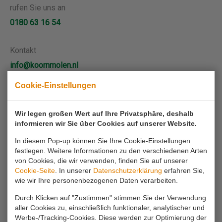
rufen Sie uns an
0180 63 16 54
Kontakt
info@koornmolen.nl
Cookie-Einstellungen
Ihr Name*
Wir legen großen Wert auf Ihre Privatsphäre, deshalb
informieren wir Sie über Cookies auf unserer Website.
Ihre E-Mail-Adresse*
In diesem Pop-up können Sie Ihre Cookie-Einstellungen
festlegen. Weitere Informationen zu den verschiedenen Arten
von Cookies, die wir verwenden, finden Sie auf unserer
Cookie-Seite
. In unserer
Datenschutzerklärung
erfahren Sie,
Ihr Telefon
wie wir Ihre personenbezogenen Daten verarbeiten.
Durch Klicken auf "Zustimmen" stimmen Sie der Verwendung
Anfrage*
aller Cookies zu, einschließlich funktionaler, analytischer und
Werbe-/Tracking-Cookies. Diese werden zur Optimierung der