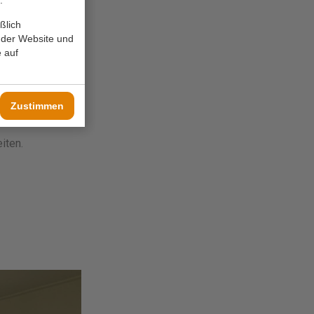
.
ßlich
 der Website und
 auf
hr Bungalows
Zustimmen
der senden Sie
eiten.