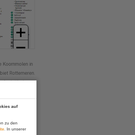
e Koornmolen in
biet Rottemeren.
n. Auch Kinder
 sich in unserem
allplatz kicken,
okies auf
erem brandneuen
r alle!
en zu den
ite
. In unserer
Energiezuschlag