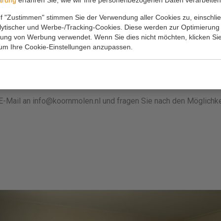
ärung
erfahren Sie, wie wir Ihre personenbezogenen Daten verarbeiten
von 6,50 € pro Nacht zu erheben.
f "Zustimmen" stimmen Sie der Verwendung aller Cookies zu, einschlie
alytischer und Werbe-/Tracking-Cookies. Diese werden zur Optimierung
rung von Werbung verwendet. Wenn Sie dies nicht möchten, klicken Sie
Gruppenbuchungen
 um Ihre Cookie-Einstellungen anzupassen.
mit einer großen Gruppe? Das ist möglich! Wenn Sie 4 oder me
ten Sie einen Rabatt von 10%. Rufen Sie an unter 0180-631654 o
E-Mail an info@koornmolen.nl und fragen Sie nach den Möglichk