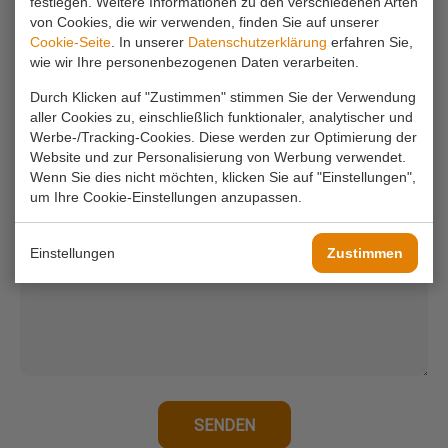
festlegen. Weitere Informationen zu den verschiedenen Arten
von Cookies, die wir verwenden, finden Sie auf unserer
Cookie-Seite
. In unserer
Datenschutzerklärung
erfahren Sie,
Ihr Name*
wie wir Ihre personenbezogenen Daten verarbeiten.
Durch Klicken auf "Zustimmen" stimmen Sie der Verwendung
aller Cookies zu, einschließlich funktionaler, analytischer und
Ihre E-Mail-Adresse*
Werbe-/Tracking-Cookies. Diese werden zur Optimierung der
Website und zur Personalisierung von Werbung verwendet.
Wenn Sie dies nicht möchten, klicken Sie auf "Einstellungen",
Ihr Telefon
um Ihre Cookie-Einstellungen anzupassen.
Einstellungen
Zustimmen
Anfrage*