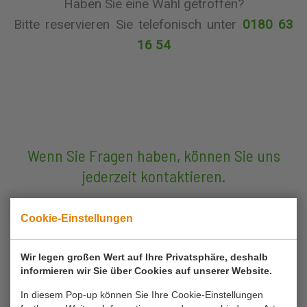
Haben Sie eine Wahl getroffen?
Bitte reservieren Sie telefonisch unter
0180 63
16 54
Wenn Sie Fragen haben, können Sie uns
jederzeit kontaktieren.
rufen Sie uns an
Cookie-Einstellungen
0180 63 16 54
Wir legen großen Wert auf Ihre Privatsphäre, deshalb
Kontakt
informieren wir Sie über Cookies auf unserer Website.
info@koornmolen.nl
In diesem Pop-up können Sie Ihre Cookie-Einstellungen