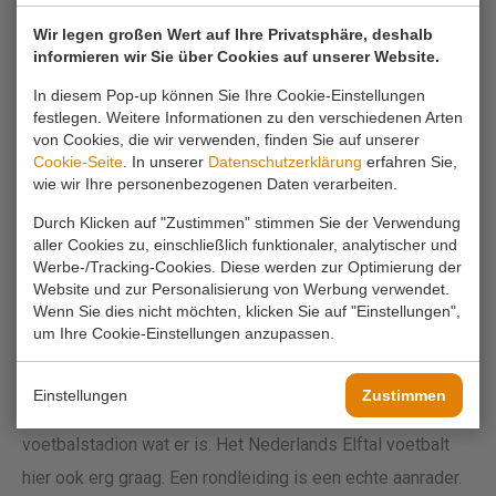
Rotterdam is 7 dagen per week geopend. Het is druk. Erg
Wir legen großen Wert auf Ihre Privatsphäre, deshalb
informieren wir Sie über Cookies auf unserer Website.
druk. Maar wel erg leuk. Shoppen kan vermoeiend zijn,
zeker voor de mannen die meegesleurd worden, maar
In diesem Pop-up können Sie Ihre Cookie-Einstellungen
festlegen. Weitere Informationen zu den verschiedenen Arten
gelukkig kan je goed pauze houden op het stadhuisplein
von Cookies, die wir verwenden, finden Sie auf unserer
of op een van de andere terrasjes in de stad.
Cookie-Seite
. In unserer
Datenschutzerklärung
erfahren Sie,
wie wir Ihre personenbezogenen Daten verarbeiten.
https://rotterdam.info/shoppen/waar-te-winkelen-in-
Durch Klicken auf "Zustimmen" stimmen Sie der Verwendung
aller Cookies zu, einschließlich funktionaler, analytischer und
rotterdam/
Werbe-/Tracking-Cookies. Diese werden zur Optimierung der
Website und zur Personalisierung von Werbung verwendet.
Wenn Sie dies nicht möchten, klicken Sie auf "Einstellungen",
5. De Kuip
um Ihre Cookie-Einstellungen anzupassen.
De voetbaltempel van Nederland. Of je nu supporter bent
Einstellungen
Zustimmen
van Feyenoord, NAC, ADO of Ajax; de Kuip is het mooiste
voetbalstadion wat er is. Het Nederlands Elftal voetbalt
hier ook erg graag. Een rondleiding is een echte aanrader.