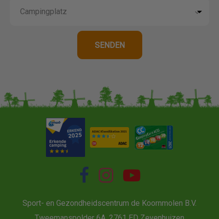
Sport- en Gezondheidscentrum de Koornmolen B.V.
Tweemanspolder 6A, 2761 ED Zevenhuizen