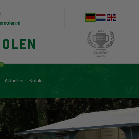
t
nmolen.nl
MOLEN
1
Aktuelles
Kotakt