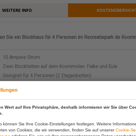
en Sie ein Blockhaus für 4 Personen im Recreatiepark de Koorn
10 Ampere Strom
Zwei Blockhütten auf dem Koornmolen: Falke und Eule
Geeignet für 4 Personen (2 Etagenbetten)
Kühlschrank, Herd (Gas) und Wasserkocher
ellungen
Kopfkissen, Decke und Laken
Innen ein Tisch und 4 Klappstühle
n Wert auf Ihre Privatsphäre, deshalb informieren wir Sie über Co
Picknicktisch außerhalb der Hütte
e.
Küchengeschirr vorhanden
 können Sie Ihre Cookie-Einstellungen festlegen. Weitere Information
Zugang zu einem Sanitärgebäude (keine Münzen erforderlich)
ten von Cookies, die wir verwenden, finden Sie auf unserer
Cookie-Se